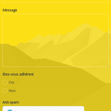
Message
Etes-vous adhérent
Oui
Non
Anti-spam