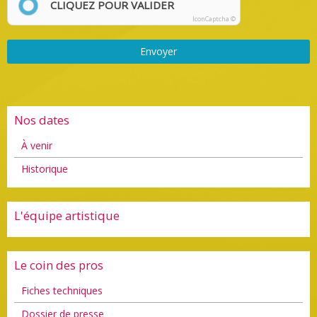
CLIQUEZ POUR VALIDER
IconCaptcha ©
Envoyer
Nos dates
À venir
Historique
L'équipe artistique
Le coin des pros
Fiches techniques
Dossier de presse