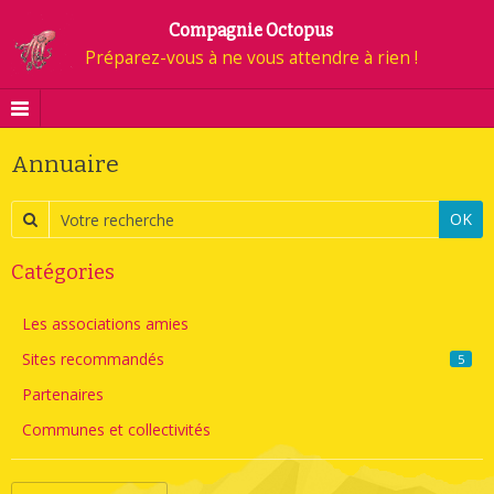
Compagnie Octopus
Préparez-vous à ne vous attendre à rien !
Annuaire
OK
Catégories
Les associations amies
Sites recommandés
5
Partenaires
Communes et collectivités