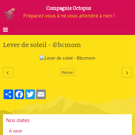
Compagnie Octopus
Préparez-vous à ne vous attendre à rien !
Lever de soleil - ©bcmom
Retour
Partager
Facebook
Twitter
Email
Nos dates
À venir